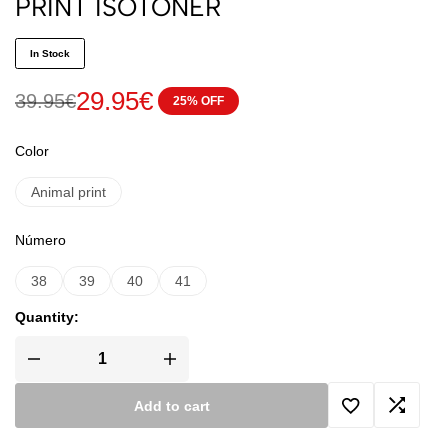
PRINT ISOTONER
In Stock
29.95
€
39.95
€
25% OFF
Color
Animal print
Número
38
39
40
41
Quantity:
Add to cart