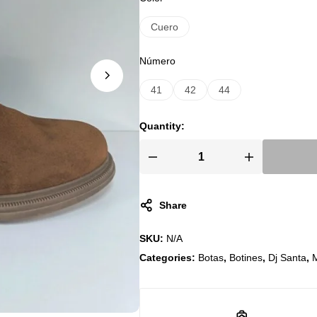
años
de
Cuero
experiencia
Número
41
42
44
Quantity:
Share
SKU:
N/A
Categories:
Botas
,
Botines
,
Dj Santa
,