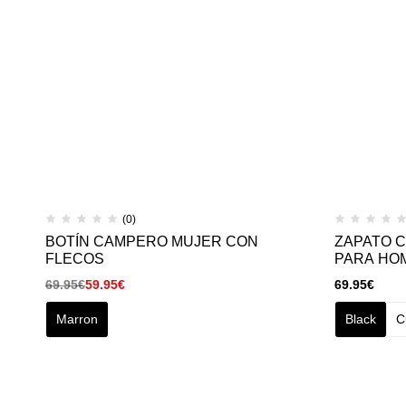
(0)
BOTÍN CAMPERO MUJER CON
ZAPATO C
FLECOS
PARA HO
69.95
€
59.95
€
69.95
€
Marron
Black
C