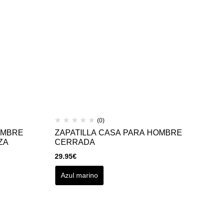
(0)
OMBRE
ZAPATILLA CASA PARA HOMBRE
B
ZA
CERRADA
C
29.95
€
54
Azul marino
B