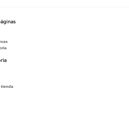
páginas
rcas
oria
ría
 tienda