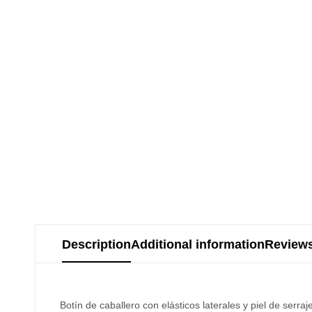
Description
Additional information
Reviews
Botín de caballero con elásticos laterales y piel de serra