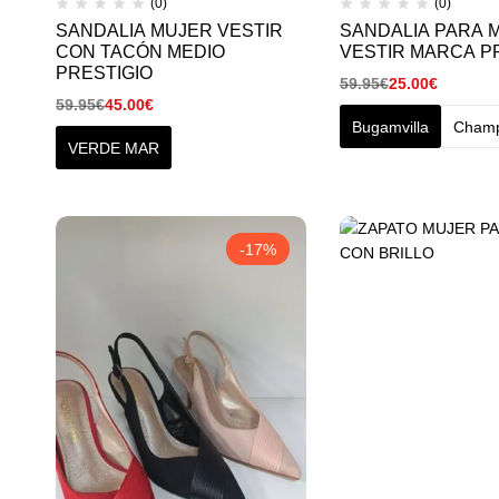
(0)
(0)
SANDALIA MUJER VESTIR
SANDALIA PARA 
CON TACÓN MEDIO
VESTIR MARCA P
PRESTIGIO
59.95
€
25.00
€
59.95
€
45.00
€
Bugamvilla
Cham
VERDE MAR
-17%