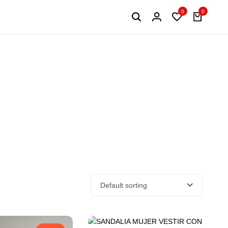
0
0
Default sorting