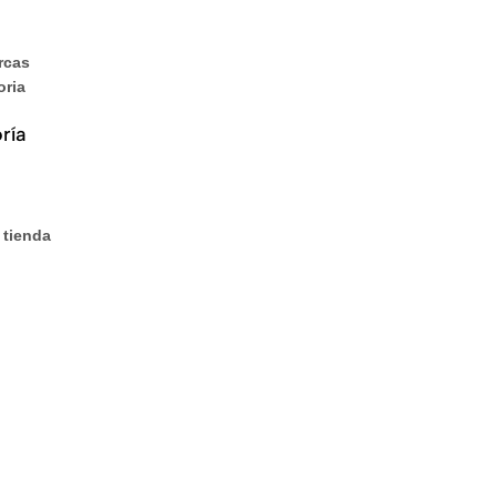
rcas
oria
ría
 tienda