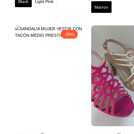
Black
Light Pink
Marron
-25%