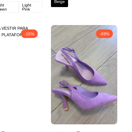
Beige
ght
Light
een
Pink
-15%
-69%