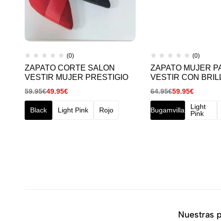
(0)
(0)
ZAPATO CORTE SALON
ZAPATO MUJER P
VESTIR MUJER PRESTIGIO
VESTIR CON BRIL
59.95
€
49.95
€
64.95
€
59.95
€
Light
Black
Light Pink
Rojo
Bugamvilla
Pink
Nuestras 