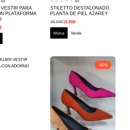
(0)
(0)
 VESTIR PARA
STILETTO DESTALONADO
ON PLATAFORMA
PLANTA DE PIEL AZAREY
O
49.00
€
15.00
€
€
Malva
Verde
-40%