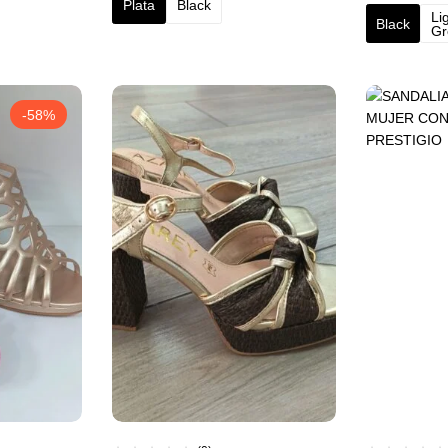
Plata
Black
Li
Black
Gr
-58%