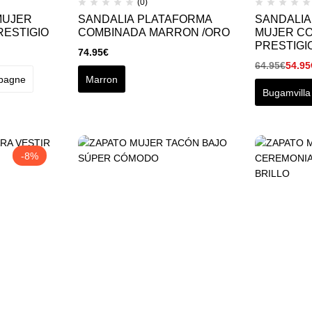
(0)
MUJER
SANDALIA PLATAFORMA
SANDALIA
RESTIGIO
COMBINADA MARRON /ORO
MUJER C
PRESTIGI
74.95
€
64.95
€
54.95
pagne
Marron
Bugamvilla
-8%