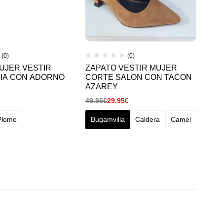
(0)
(0)
UJER VESTIR
ZAPATO VESTIR MUJER
IA CON ADORNO
CORTE SALON CON TACON
AZAREY
49.95
€
29.95
€
Plomo
Bugamvilla
Caldera
Camel