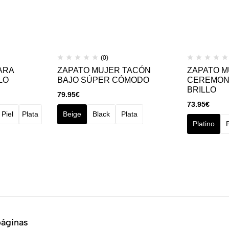
(0)
ARA
ZAPATO MUJER TACÓN
ZAPATO M
LO
BAJO SÚPER CÓMODO
CEREMON
BRILLO
79.95
€
73.95
€
Piel
Plata
Beige
Black
Plata
Platino
páginas