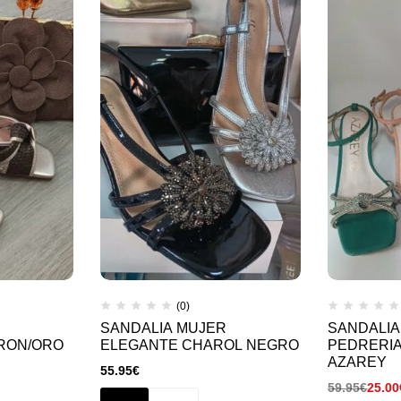
años
de
experiencia
(0)
SANDALIA MUJER
SANDALIA
RON/ORO
ELEGANTE CHAROL NEGRO
PEDRERIA
AZAREY
55.95
€
59.95
€
25.00