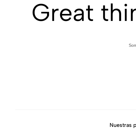
Great thi
Som
Nuestras 