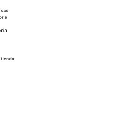
rcas
oria
ría
 tienda