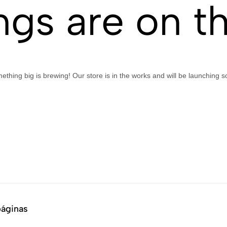
ngs are on t
años
de
experiencia
ething big is brewing! Our store is in the works and will be launching s
páginas