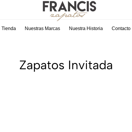
Tienda
Nuestras Marcas
Nuestra Historia
Contacto
Zapateria
La
Francis
mejor
Molina
zapatería
Zapatos Invitada
de
hombre
y
mujer
de
Molina
de
Segura
en
Murcia.
+25