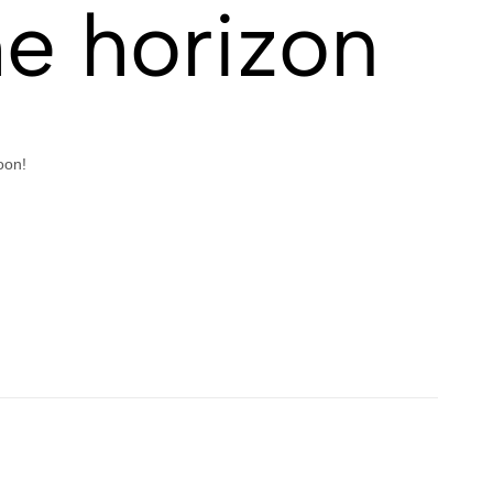
he horizon
oon!