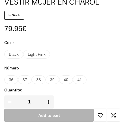
VESTIR MUJER EN CHAROL
In Stock
79.95
€
Color
Black
Light Pink
Número
36
37
38
39
40
41
Quantity:
Add to cart