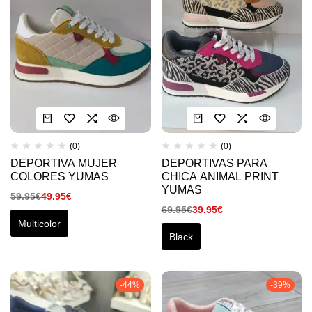
(0)
(0)
DEPORTIVA MUJER
DEPORTIVAS PARA
COLORES YUMAS
CHICA ANIMAL PRINT
YUMAS
59.95
€
49.95
€
69.95
€
39.95
€
Multicolor
Black
-44%
-39%