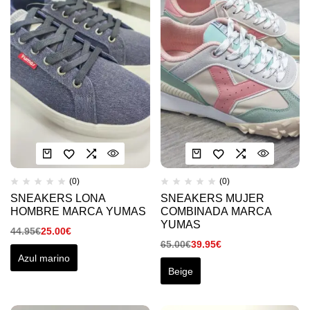
(0)
(0)
SNEAKERS LONA
SNEAKERS MUJER
HOMBRE MARCA YUMAS
COMBINADA MARCA
YUMAS
44.95
€
25.00
€
65.00
€
39.95
€
Azul marino
Beige