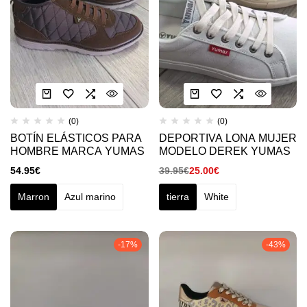
(0)
(0)
BOTÍN ELÁSTICOS PARA
DEPORTIVA LONA MUJER
HOMBRE MARCA YUMAS
MODELO DEREK YUMAS
54.95
€
39.95
€
25.00
€
Marron
Azul marino
tierra
White
-17%
-43%