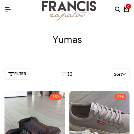
0
Yumas
FILTER
Sort
-15%
-37%