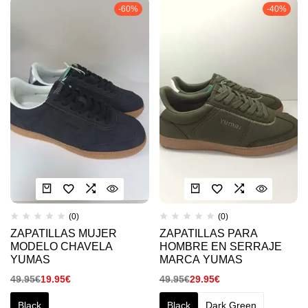
-60%
-40%
(0)
(0)
ZAPATILLAS MUJER
ZAPATILLAS PARA
MODELO CHAVELA
HOMBRE EN SERRAJE
YUMAS
MARCA YUMAS
49.95
€
19.95
€
49.95
€
29.95
€
Black
Black
Dark Green