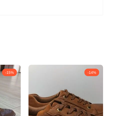
-15%
-14%