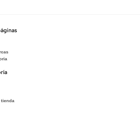
páginas
rcas
oria
ría
 tienda