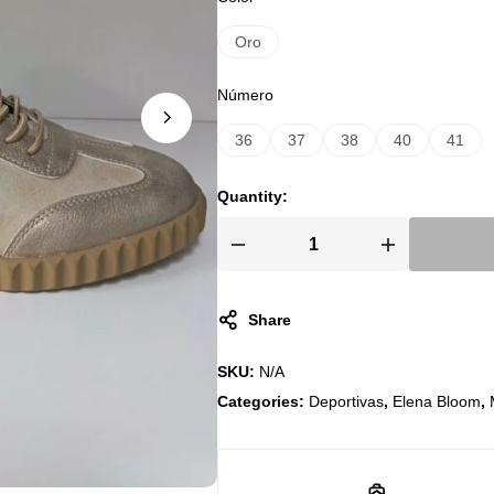
años
de
Oro
experiencia
Número
36
37
38
40
41
Quantity:
Share
SKU:
N/A
Categories:
Deportivas
,
Elena Bloom
,