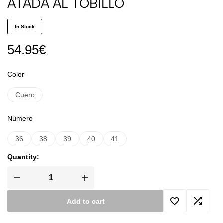
ATADA AL TOBILLO
In Stock
54.95
€
Color
Cuero
Número
36
38
39
40
41
Quantity:
Add to cart