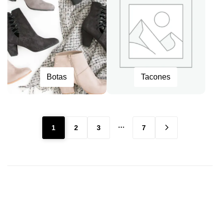
Botas
Tacones
…
1
2
3
7