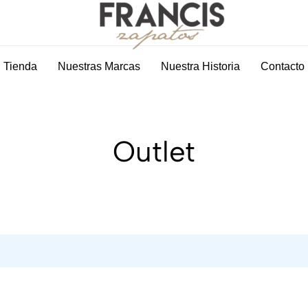
Tienda
Nuestras Marcas
Nuestra Historia
Contacto
Zapateria
La
Francis
mejor
Molina
zapatería
Outlet
de
hombre
y
mujer
de
Molina
de
Segura
en
Murcia.
+25